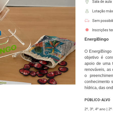
Sala de aula
Lotação máx
Sem possibil
Inscrições t
EnergiBingo
O EnergiBingo é
objetivo é con
apoio de uma t
renováveis, as
o preenchimen
conhecimento so
hídrica, das on
PÚBLICO-ALVO
2º, 3º, 4º ano | 2º